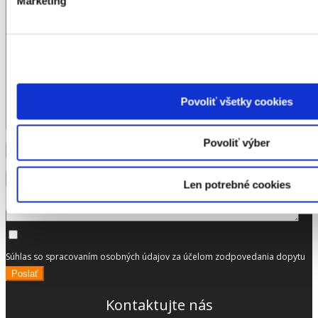
Marketing
Cenové ponuky
NAPÍŠTE NÁM
Povoliť všetky cookies
Telefón
Povoliť výber
Email
Napíšte prosím čo potrebujete
Len potrebné cookies
Súhlas so spracovaním osobných údajov za účelom zodpovedania dopytu
Poslať
Kontaktujte nás