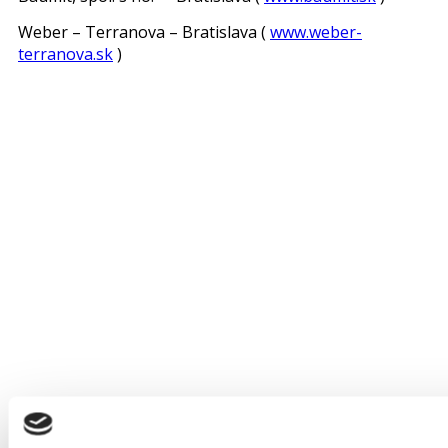
Weber – Terranova – Bratislava (
www.weber-
terranova.sk
)
— Potrebujete zatepliť alebo
zrealizovať fasádu? —
Potrebujete zatepliť alebo zrealizovať
fasádu?
Či už ide o rodinný dom, vačšiu budovu alebo komplex