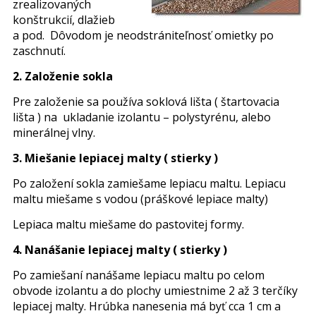
zrealizovaných
konštrukcií, dlažieb
a pod. Dôvodom je neodstrániteľnosť omietky po
zaschnutí.
2. Založenie sokla
Pre založenie sa používa soklová lišta ( štartovacia
lišta ) na ukladanie izolantu – polystyrénu, alebo
minerálnej vlny.
3. Miešanie lepiacej malty ( stierky )
Po založení sokla zamiešame lepiacu maltu. Lepiacu
maltu miešame s vodou (práškové lepiace malty)
Lepiaca maltu miešame do pastovitej formy.
4. Nanášanie lepiacej malty ( stierky )
Po zamiešaní nanášame lepiacu maltu po celom
obvode izolantu a do plochy umiestnime 2 až 3 terčíky
lepiacej malty. Hrúbka nanesenia má byť cca 1 cm a