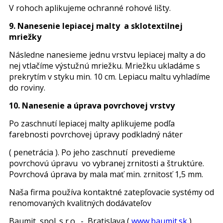
V rohoch aplikujeme ochranné rohové lišty.
9. Nanesenie lepiacej malty a sklotextilnej
mriežky
Následne nanesieme jednu vrstvu lepiacej malty a do
nej vtlačíme výstužnú mriežku. Mriežku ukladáme s
prekrytím v styku min. 10 cm. Lepiacu maltu vyhladíme
do roviny.
10. Nanesenie a úprava povrchovej vrstvy
Po zaschnutí lepiacej malty aplikujeme podľa
farebnosti povrchovej úpravy podkladný náter
( penetrácia ). Po jeho zaschnutí prevedieme
povrchovú úpravu vo vybranej zrnitosti a štruktúre.
Povrchová úprava by mala mať min. zrnitosť 1,5 mm.
Naša firma používa kontaktné zatepľovacie systémy od
renomovaných kvalitných dodávateľov
Baumit, spol. s r.o. - Bratislava (
www.baumit.sk
)