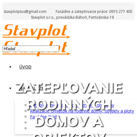
stavplotplus@gmail.com
Fasádne a zatepľovacie práce: 0915 277 405
Stavplot s.r.o., prevádzka Báhoň, Partizánska 19
ÚVOD
ZATEPĽOVANIE
NAŠE SLUŽBY
RODINNÝCH
Zatepľovanie rodinných domov a objektov
Realizácie omietok na rodinné domy, objekty a ploty
DOMOV A
Fasádne štúdio