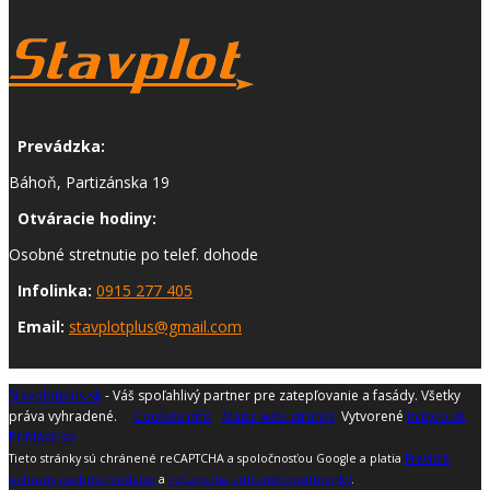
Prevádzka:
Báhoň, Partizánska 19
Otváracie hodiny:
Osobné stretnutie po telef. dohode
Infolinka:
0915 277 405
Email:
stavplotplus@gmail.com
Stavplotplus.sk​
- Váš spoľahlivý partner pre zatepľovanie a fasády. Všetky
práva vyhradené.
Cookies info
Mapa web stránky
Vytvorené
Initpro.sk
Prihlásiť sa
Tieto stránky sú chránené reCAPTCHA a spoločnosťou Google a platia
Pravidlá
ochrany osobných údajov
a
reCaptcha zmluvné podmienky
.