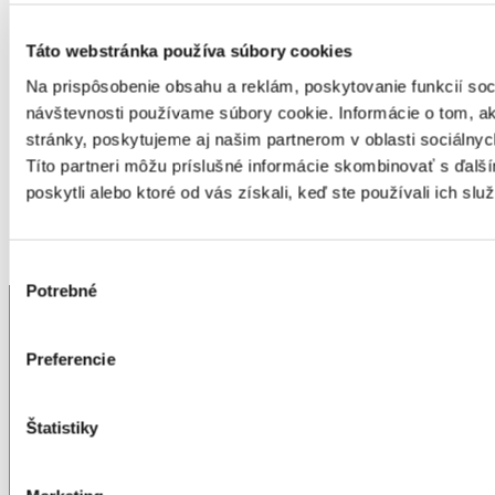
budov – sme vždy pripravení vám pomôcť. Ak sa
potrebujete spoľahnúť na profesionálov s 12 ročnou
Táto webstránka používa súbory cookies
tradíciou a zabezpečiť zateplenie, fasádne práce, alebo
pripraviť špecifickú kalkuláciu na rozsiahlejšiu
Na prispôsobenie obsahu a reklám, poskytovanie funkcií soc
rekonštrukciu alebo nový projekt, neváhajte nás
návštevnosti používame súbory cookie. Informácie o tom, 
kontaktovať. Náš tím odborníkov je tu pre vás.
stránky, poskytujeme aj našim partnerom v oblasti sociálnych
Kontakt na nás
Títo partneri môžu príslušné informácie skombinovať s ďalší
poskytli alebo ktoré od vás získali, keď ste používali ich služ
Výber
Potrebné
súhlasu
Naše certifikáty
Preferencie
Naše certifikáty
Štatistiky
Cenová ponuka