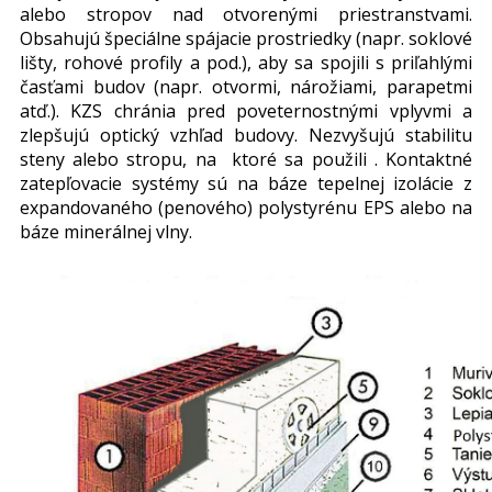
alebo stropov nad otvorenými priestranstvami.
Obsahujú špeciálne spájacie prostriedky (napr. soklové
lišty, rohové profily a pod.), aby sa spojili s priľahlými
časťami budov (napr. otvormi, nárožiami, parapetmi
atď.). KZS chránia pred poveternostnými vplyvmi a
zlepšujú optický vzhľad budovy. Nezvyšujú stabilitu
steny alebo stropu, na ktoré sa použili . Kontaktné
zatepľovacie systémy sú na báze tepelnej izolácie z
expandovaného (penového) polystyrénu EPS alebo na
báze minerálnej vlny.